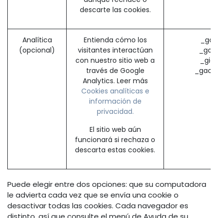
descarte las cookies.
Analítica
Entienda cómo los
_ga 
(opcional)
visitantes interactúan
_gat 
con nuestro sitio web a
_gid
través de Google
_gac_*
Analytics. Leer más
Cookies analíticas e
información de
privacidad.
El sitio web aún
funcionará si rechaza o
descarta estas cookies.
Puede elegir entre dos opciones: que su computadora
le advierta cada vez que se envía una cookie o
desactivar todas las cookies. Cada navegador es
distinto, así que consulte el menú de Ayuda de su